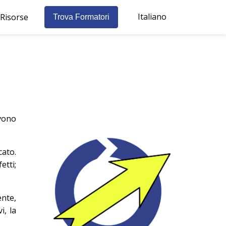
Italiano
Risorse
Trova Formatori
vono
ato.
etti;
ente,
i, la