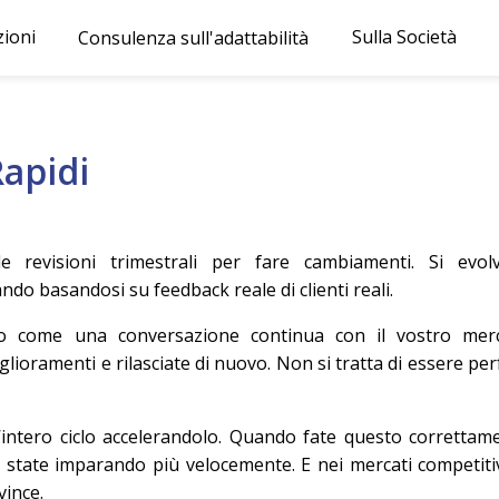
zioni
Sulla Società
Consulenza sull'adattabilità
Rapidi
e revisioni trimestrali per fare cambiamenti. Si evol
o basandosi su feedback reale di clienti reali.
 come una conversazione continua con il vostro merc
glioramenti e rilasciate di nuovo. Non si tratta di essere perf
’intero ciclo accelerandolo. Quando fate questo correttam
tate imparando più velocemente. E nei mercati competitiv
vince.