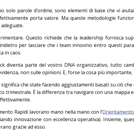
o solo parole d’ordine, sono elementi di base che vi aiut
 effettivamente porta valore. Ma queste metodologie funzi
e adeguate.
erimentare. Questo richiede che la leadership fornisca s
indietro per lasciare che i team innovino entro questi para
a in caos.
k diventa parte del vostro DNA organizzativo, tutto cambi
evidenza, non sulle opinioni. E, forse la cosa più importante, i
significa che state facendo aggiustamenti basati su ciò che
ico trimestrale. È la differenza tra navigare con una mappa e
ffettivamente.
ramento Rapidi lavorano mano nella mano con l’
Orientamento
iando innovazione con eccellenza operativa). Insieme, ques
rano grazie ad esso.