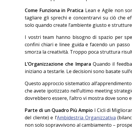
Come Funziona in Pratica
Lean e Agile non son
tagliare gli sprechi e concentrarvi su ciò che
solo quando create l’ambiente giusto e struttur
I vostri team hanno bisogno di spazio per sp
confini chiari e linee guida e facendo un passo 
smorza la creatività. Troppo poca struttura risult
L’Organizzazione che Impara
Quando il feedbac
iniziano a testarle. Le decisioni sono basate sull’
Questo approccio sistematico all’apprendimento 
che avete ipotizzato nell’ultimo meeting strateg
dovrebbero essere, l’altro vi mostra dove sono e
Parte di un Quadro Più Ampio
I Cicli di Miglio
del cliente) e l’
Ambidestria Organizzativa
(bilanc
non solo sopravvivono al cambiamento – prospe