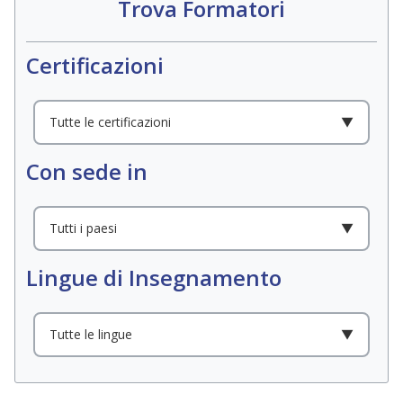
Trova Formatori
Certificazioni
Filter educators by criteria
Tutte le certificazioni
▼
Use arrow keys to navigate options, Enter or Space to select
Con sede in
Tutti i paesi
▼
Use arrow keys to navigate options, Enter or Space to select
Lingue di Insegnamento
Tutte le lingue
▼
Use arrow keys to navigate options, Enter or Space to select